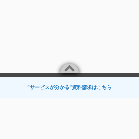
"サービスが分かる"資料請求はこちら
サービス紹介
ProTech ID Checker｜オンライン本人確認サービス
ProTech AI OCR｜定型・非定型問わずあらゆる種類の読取・分析サービス
ProTech AI マスキング｜AIを使って自動的にマスキング
公的個人認証スーパーアプリ｜デジタル庁「マイナンバーカード・インフ
ォ」掲載