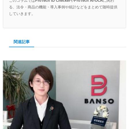
このコラムでは
ProTech ID Checker
や
ProTech AI-OCR
に関わ
る、法令・商品の機能・導入事例や統計などをまとめて随時提供
していきます。
関連記事