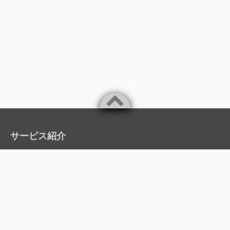
サービス紹介
ProTech ID Checker｜オンライン本人確認サービス
ProTech AI OCR｜定型・非定型問わずあらゆる種類の読取・分析サービス
ProTech AI マスキング｜AIを使って自動的にマスキング
公的個人認証スーパーアプリ｜デジタル庁「マイナンバーカード・インフ
ォ」掲載